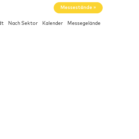
Messestände »
dt
Nach Sektor
Kalender
Messegelände