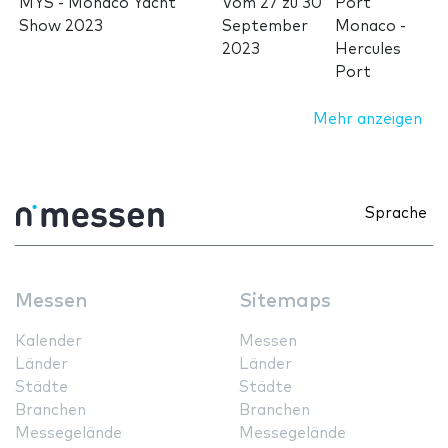
MYS - Mónaco Yacht
Vom
27
zu
30
Port
Show 2023
September
Monaco -
2023
Hercules
Port
Mehr anzeigen
Sprache
Messen
Sitemaps
Kalender
Messen
Länder
Länder
Städte
Städte
Branchen
Branchen
Messegelände
Messegelände