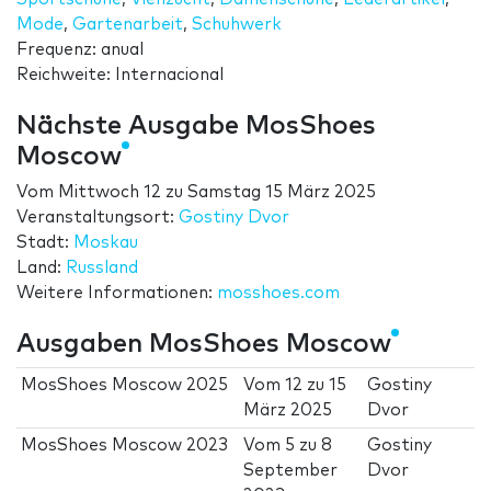
Mode
,
Gartenarbeit
,
Schuhwerk
Frequenz: anual
Reichweite: Internacional
Nächste Ausgabe MosShoes
Moscow
Vom
Mittwoch 12
zu
Samstag 15 März 2025
Veranstaltungsort:
Gostiny Dvor
Stadt:
Moskau
Land:
Russland
Weitere Informationen:
mosshoes.com
Ausgaben MosShoes Moscow
MosShoes Moscow 2025
Vom
12
zu
15
Gostiny
März 2025
Dvor
MosShoes Moscow 2023
Vom
5
zu
8
Gostiny
September
Dvor