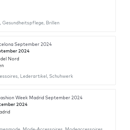
,
Gesundheitspflege
,
Brillen
rcelona September 2024
ptember 2024
 del Nord
en
ssoires
,
Lederartikel
,
Schuhwerk
ashion Week Madrid September 2024
ptember 2024
adrid
menmode
,
Mode-Accessoires
,
Modeaccessoires
,