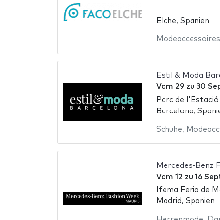
Elche, Spanien
Modeaccessoires
Estil & Moda Ba
Vom
29
zu
30 Se
Parc de l'Estació
Barcelona, Spani
Schuhe
,
Modeacce
Mercedes-Benz F
Vom
12
zu
16 Se
Ifema Feria de M
Madrid, Spanien
Herrenmode
,
Da