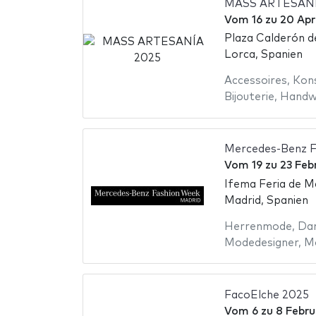
MASS ARTESANÍ
Vom
16
zu
20 Apr
Plaza Calderón d
Lorca, Spanien
Accessoires
,
Kon
Bijouterie
,
Handw
Mercedes-Benz F
Vom
19
zu
23 Feb
Ifema Feria de M
Madrid, Spanien
Herrenmode
,
Da
Modedesigner
,
M
FacoElche 2025
Vom
6
zu
8 Febru