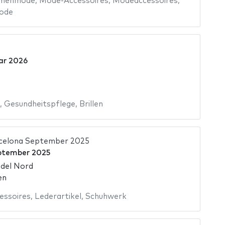
menmode
,
Mode-Accessoires
,
Modeaccessoires
,
ode
ar 2026
,
Gesundheitspflege
,
Brillen
rcelona September 2025
ptember 2025
 del Nord
en
ssoires
,
Lederartikel
,
Schuhwerk