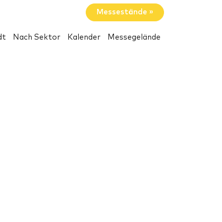
Messestände »
dt
Nach Sektor
Kalender
Messegelände