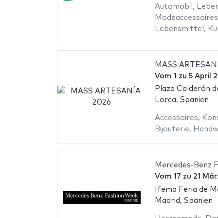
Automobil
,
Leben
Modeaccessoires
Lebensmittel
,
Ku
MASS ARTESANÍ
Vom
1
zu
5 April 
Plaza Calderón d
Lorca, Spanien
Accessoires
,
Kon
Bijouterie
,
Handw
Mercedes-Benz F
Vom
17
zu
21 Mär
Ifema Feria de M
Madrid, Spanien