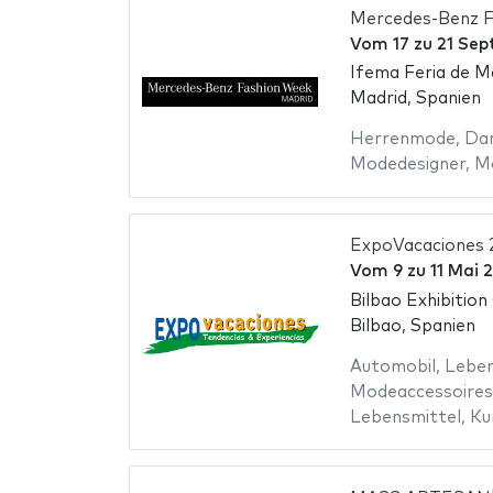
Mercedes-Benz F
Vom
17
zu
21 Sep
Ifema Feria de M
Madrid, Spanien
Herrenmode
,
Da
Modedesigner
,
M
ExpoVacaciones 
Vom
9
zu
11 Mai 
Bilbao Exhibition
Bilbao, Spanien
Automobil
,
Leben
Modeaccessoires
Lebensmittel
,
Ku