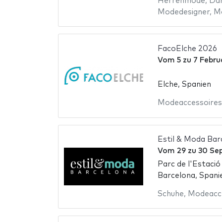
Herrenmode
,
Da
Modedesigner
,
M
FacoElche 2026
Vom
5
zu
7 Febru
Elche, Spanien
Modeaccessoires
Estil & Moda Ba
Vom
29
zu
30 Se
Parc de l'Estació
Barcelona, Spani
Schuhe
,
Modeacce