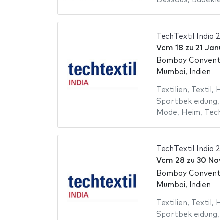
Dessous
,
Badekle
TechTextil India 
Vom
18
zu
21 Jan
Bombay Conventi
Mumbai, Indien
Textilien
,
Textil
,
H
Sportbekleidung
Mode
,
Heim
,
Tec
TechTextil India 
Vom
28
zu
30 No
Bombay Conventi
Mumbai, Indien
Textilien
,
Textil
,
H
Sportbekleidung