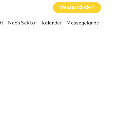
Messestände »
dt
Nach Sektor
Kalender
Messegelände