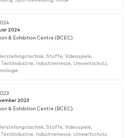
idung
,
Sportbekleidung
,
Mode
2024
uar 2024
on & Exhibition Centre (BCEC)
erstellungstechnik
,
Stoffe
,
Videospiele
,
,
Textilindustrie
,
Industriemesse
,
Umweltschutz
,
hnologie
2023
vember 2023
on & Exhibition Centre (BCEC)
erstellungstechnik
,
Stoffe
,
Videospiele
,
,
Textilindustrie
,
Industriemesse
,
Umweltschutz
,