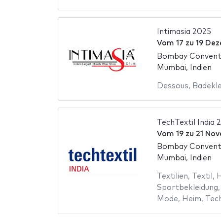
Intimasia 2025
Vom
17
zu
19 Dez
Bombay Conventi
Mumbai, Indien
Dessous
,
Badekle
TechTextil India 
Vom
19
zu
21 Nov
Bombay Conventi
Mumbai, Indien
Textilien
,
Textil
,
H
Sportbekleidung
Mode
,
Heim
,
Tec