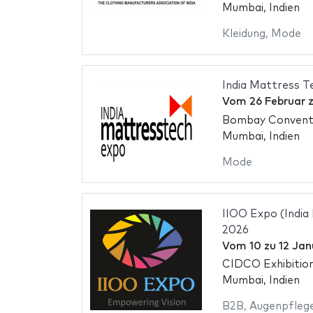
Mumbai, Indien
Kleidung
,
Mode
India Mattress T
Vom
26 Februar
Bombay Conventi
Mumbai, Indien
Mode
IIOO Expo (India
2026
Vom
10
zu
12 Jan
CIDCO Exhibitio
Mumbai, Indien
B2B
,
Augenpfleg