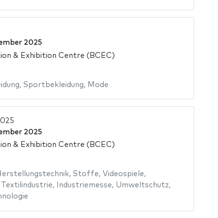
ember 2025
on & Exhibition Centre (BCEC)
idung
,
Sportbekleidung
,
Mode
2025
ember 2025
on & Exhibition Centre (BCEC)
erstellungstechnik
,
Stoffe
,
Videospiele
,
,
Textilindustrie
,
Industriemesse
,
Umweltschutz
,
hnologie