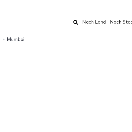
Suchen
Nach Land
Nach Sta
n
Mumbai