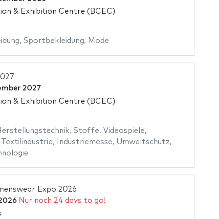
on & Exhibition Centre (BCEC)
idung
,
Sportbekleidung
,
Mode
2027
ember 2027
on & Exhibition Centre (BCEC)
erstellungstechnik
,
Stoffe
,
Videospiele
,
,
Textilindustrie
,
Industriemesse
,
Umweltschutz
,
hnologie
enswear Expo 2026
 2026
Nur noch 24 days to go!
s