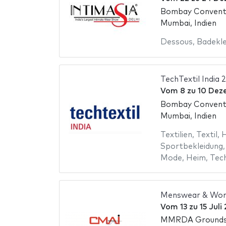
Bombay Conventi
Mumbai, Indien
Dessous
,
Badekle
TechTextil India 
Vom
8
zu
10 Dez
Bombay Conventi
Mumbai, Indien
Textilien
,
Textil
,
H
Sportbekleidung
Mode
,
Heim
,
Tec
Menswear & Wom
Vom
13
zu
15 Juli
MMRDA Ground