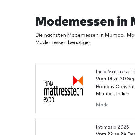
Modemessen in
Die nächsten Modemessen in Mumbai. Modem
Modemessen benötigen
India Mattress 
Vom
18
zu
20 Se
Bombay Conventi
Mumbai, Indien
Mode
Intimasia 2026
Vom
22
zu
24 De