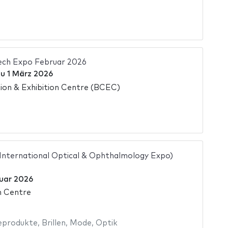
ech Expo Februar 2026
zu
1 März 2026
on & Exhibition Centre (BCEC)
 International Optical & Ophthalmology Expo)
uar 2026
n Centre
eprodukte
,
Brillen
,
Mode
,
Optik