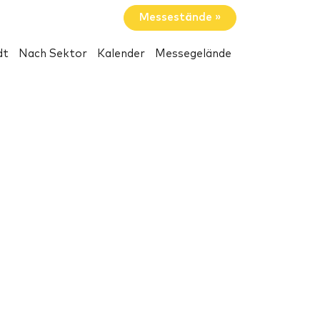
Messestände »
dt
Nach Sektor
Kalender
Messegelände