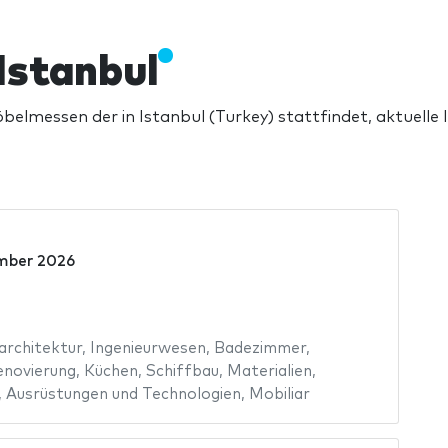
Istanbul
elmessen der in Istanbul (Turkey) stattfindet, aktuelle 
mber 2026
architektur
,
Ingenieurwesen
,
Badezimmer
,
enovierung
,
Küchen
,
Schiffbau
,
Materialien
,
,
Ausrüstungen und Technologien
,
Mobiliar