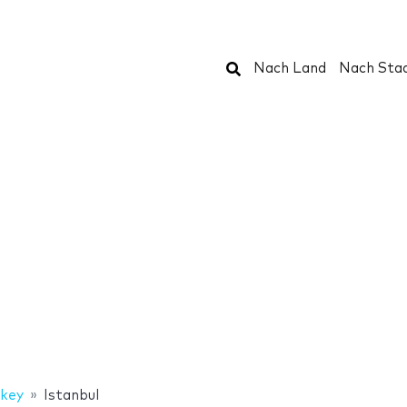
Suchen
Nach Land
Nach Sta
rkey
Istanbul