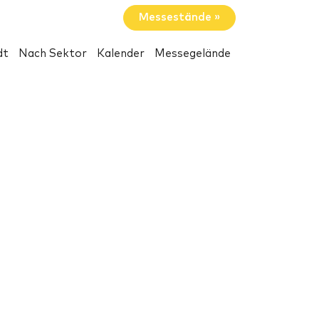
Messestände »
dt
Nach Sektor
Kalender
Messegelände