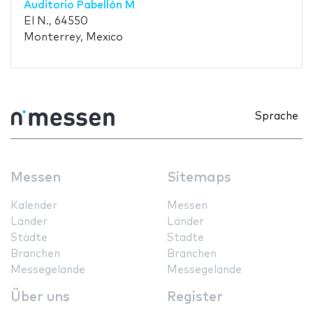
Auditorio Pabellón M
El N., 64550
Monterrey, Mexico
Sprache
Messen
Sitemaps
Kalender
Messen
Länder
Länder
Städte
Städte
Branchen
Branchen
Messegelände
Messegelände
Über uns
Register