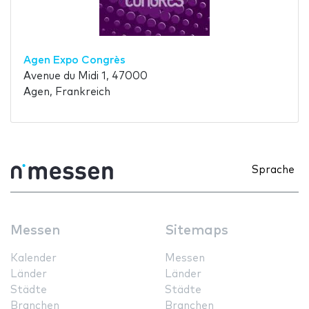
Agen Expo Congrès
Avenue du Midi 1, 47000
Agen, Frankreich
Sprache
Messen
Sitemaps
Kalender
Messen
Länder
Länder
Städte
Städte
Branchen
Branchen