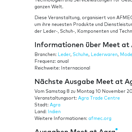
Technologien und Serviceleistungen für Gesc
ganzen Welt.
Diese Veranstaltung, organisiert von AFME
um ihre neuesten Produkte und Dienstleistun
der Leder-, Schuh-, Komponenten und Techn
Informationen über Meet at
Branchen:
Leder
,
Schuhe
,
Lederwaren
,
Mode
Frequenz: anual
Reichweite: Internacional
Nächste Ausgabe Meet at A
Vom
Samstag 8
zu
Montag 10 November 2
Veranstaltungsort:
Agra Trade Centre
Stadt:
Agra
Land:
Indien
Weitere Informationen:
afmec.org