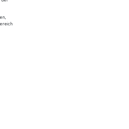
 der
en,
ereich