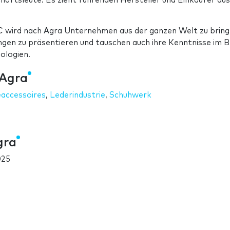
häftsleute. Es zieht führenden Hersteller und Einkäufer aus
C wird nach Agra Unternehmen aus der ganzen Welt zu bring
gen zu präsentieren und tauschen auch ihre Kenntnisse im B
ologien.
 Agra
accessoires
,
Lederindustrie
,
Schuhwerk
gra
025