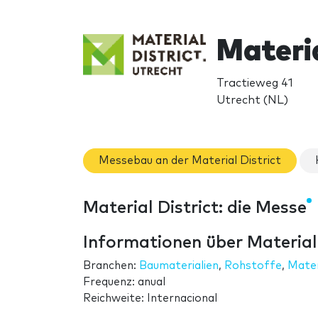
Materia
Tractieweg 41
Utrecht (NL)
Messebau an der Material District
Material District: die Messe
Informationen über Material 
Branchen:
Baumaterialien
,
Rohstoffe
,
Mater
Frequenz: anual
Reichweite: Internacional