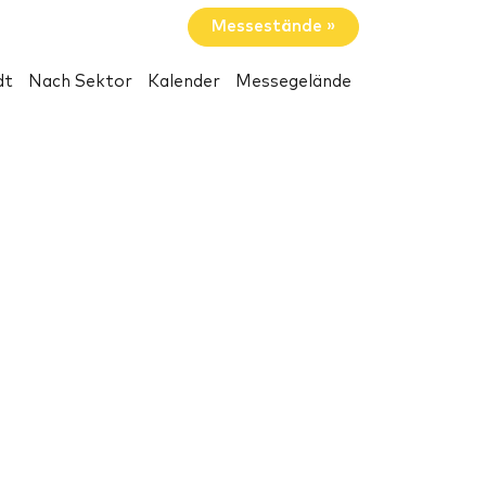
Messestände »
dt
Nach Sektor
Kalender
Messegelände