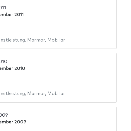
011
ember 2011
nstleistung
,
Marmor
,
Mobiliar
2010
ember 2010
nstleistung
,
Marmor
,
Mobiliar
2009
vember 2009