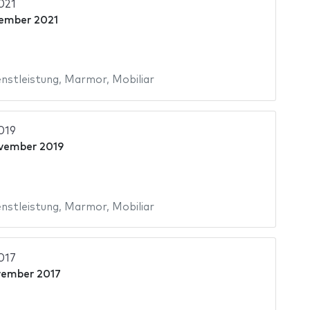
021
ember 2021
nstleistung
,
Marmor
,
Mobiliar
019
vember 2019
nstleistung
,
Marmor
,
Mobiliar
017
vember 2017