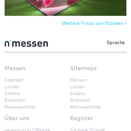
Weitere Fotos von Ständen »
Sprache
Messen
Sitemaps
Kalender
Messen
Länder
Länder
Städte
Städte
Branchen
Branchen
Messegelände
Messegelände
Über uns
Register
neventum in 1 Minute
Ich baue Stände