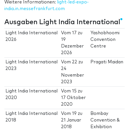
Weitere Informationen:
light-led-expo-
india.in.messefrankfurt.com
Ausgaben Light India International
Light India International
Vom
17
zu
Yashobhoomi
2026
19
Convention
Dezember
Centre
2026
Light India International
Vom
22
zu
Pragati Maidan
2023
24
November
2023
Light India International
Vom
15
zu
2020
17 Oktober
2020
Light India International
Vom
19
zu
Bombay
2018
21 Januar
Convention &
2018
Exhibition