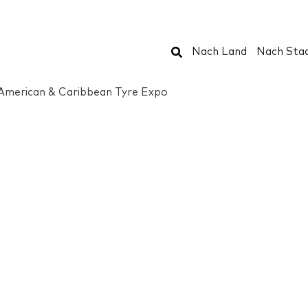
Suchen
Nach Land
Nach Sta
 American & Caribbean Tyre Expo