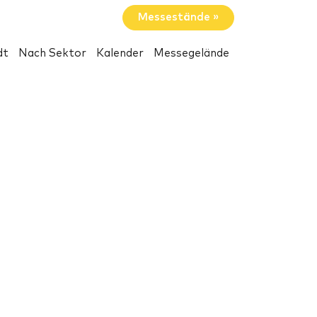
Messestände »
dt
Nach Sektor
Kalender
Messegelände