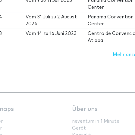
5
Vom
9
zu
11 Juli 2025
Panama Convention
Center
4
Vom
31 Juli
zu
2 August
Panama Convention
2024
Center
3
Vom
14
zu
16 Juni 2023
Centro de Convenci
Atlapa
Mehr anz
maps
Über uns
en
neventum in 1 Minute
r
Gerät