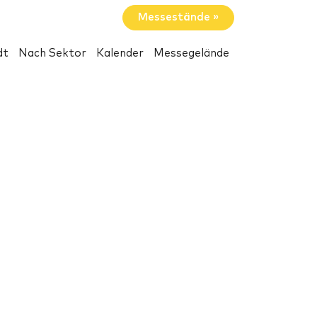
Messestände »
dt
Nach Sektor
Kalender
Messegelände