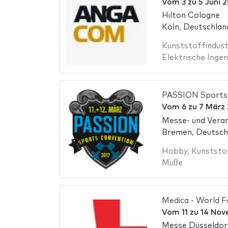
Vom
3
zu
5 Juni 
Hilton Cologne
Köln, Deutschlan
Kunststoffindust
Elektrische Ingen
PASSION Sports
Vom
6
zu
7 März
Messe- und Vera
Bremen, Deutsch
Hobby
,
Kunststof
Muße
Medica - World F
Vom
11
zu
14 Nov
Messe Düsseldor