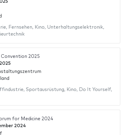
2025
d
rie
,
Fernsehen
,
Kino
,
Unterhaltungselektronik
,
ieurtechnik
 Convention 2025
 2025
nstaltungszentrum
land
findustrie
,
Sportausrüstung
,
Kino
,
Do It Yourself
,
orum for Medicine 2024
ember 2024
f