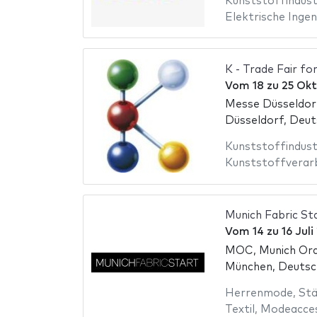
Kunststoffindust
Elektrische Ingen
K - Trade Fair fo
Vom
18
zu
25 Ok
Messe Düsseldor
Düsseldorf, Deut
Kunststoffindust
Kunststoffverar
Munich Fabric Sta
Vom
14
zu
16 Jul
MOC, Munich Ord
München, Deutsc
Herrenmode
,
Stä
Textil
,
Modeacces