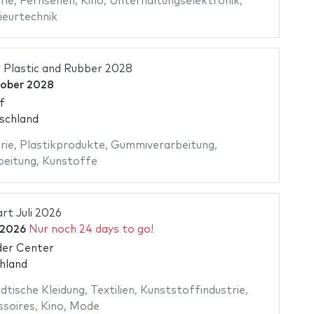
rie
,
Fernsehen
,
Kino
,
Unterhaltungselektronik
,
ieurtechnik
r Plastic and Rubber 2028
tober 2028
f
schland
rie
,
Plastikprodukte
,
Gummiverarbeitung
,
beitung
,
Kunstoffe
rt Juli 2026
i 2026
Nur noch 24 days to go!
er Center
hland
dtische Kleidung
,
Textilien
,
Kunststoffindustrie
,
soires
,
Kino
,
Mode