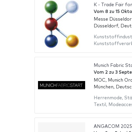
K - Trade Fair fo
Vom
8
zu
15 Okt
Messe Düsseldor
Düsseldorf, Deut
Kunststoffindust
Kunststoffverar
Munich Fabric S
Vom
2
zu
3 Sept
MOC, Munich Ord
München, Deutsc
Herrenmode
,
Stä
Textil
,
Modeacces
ANGACOM 2025