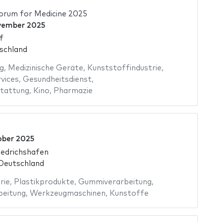
orum for Medicine 2025
vember 2025
f
schland
g
,
Medizinische Geräte
,
Kunststoffindustrie
,
vices
,
Gesundheitsdienst
,
tattung
,
Kino
,
Pharmazie
ober 2025
edrichshafen
 Deutschland
rie
,
Plastikprodukte
,
Gummiverarbeitung
,
beitung
,
Werkzeugmaschinen
,
Kunstoffe