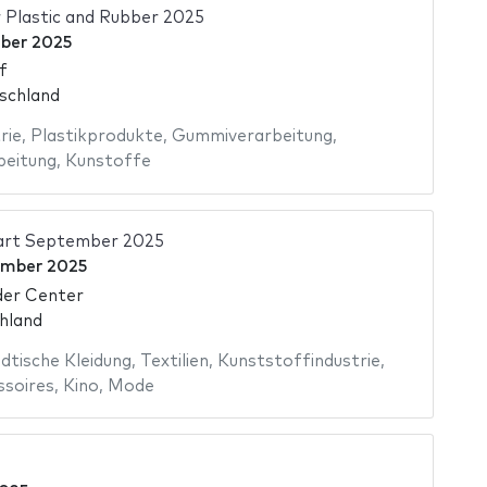
r Plastic and Rubber 2025
ober 2025
f
schland
rie
,
Plastikprodukte
,
Gummiverarbeitung
,
beitung
,
Kunstoffe
tart September 2025
ember 2025
er Center
hland
dtische Kleidung
,
Textilien
,
Kunststoffindustrie
,
soires
,
Kino
,
Mode