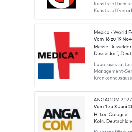
Kunststoffindust
Kunststoffverar
Medica - World F
Vom
16
zu
19 No
Messe Düsseldor
Düsseldorf, Deut
Laborausstattun
Management-Ser
Krankenhausauss
ANGACOM 2027
Vom
1
zu
3 Juni 
Hilton Cologne
Köln, Deutschlan