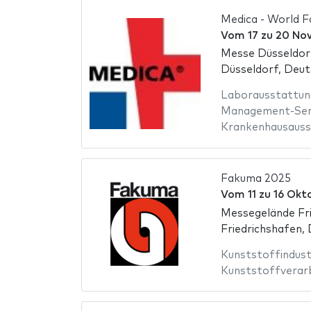
Medica - World F
Vom
17
zu
20 No
Messe Düsseldor
Düsseldorf, Deut
Laborausstattun
Management-Ser
Krankenhausauss
Fakuma 2025
Vom
11
zu
16 Okt
Messegelände Fri
Friedrichshafen,
Kunststoffindust
Kunststoffverar