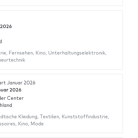
 2026
d
rie
,
Fernsehen
,
Kino
,
Unterhaltungselektronik
,
ieurtechnik
art Januar 2026
nuar 2026
er Center
hland
dtische Kleidung
,
Textilien
,
Kunststoffindustrie
,
soires
,
Kino
,
Mode