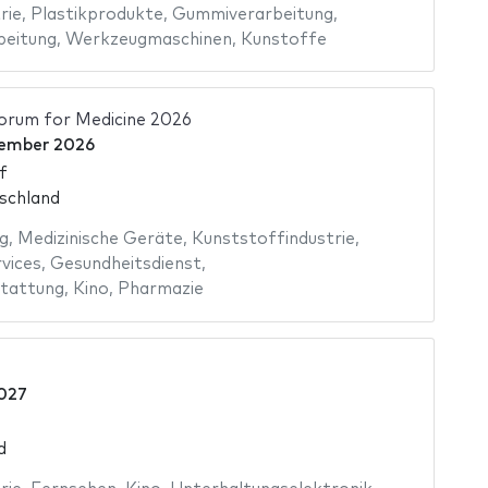
rie
,
Plastikprodukte
,
Gummiverarbeitung
,
beitung
,
Werkzeugmaschinen
,
Kunstoffe
orum for Medicine 2026
vember 2026
f
schland
g
,
Medizinische Geräte
,
Kunststoffindustrie
,
vices
,
Gesundheitsdienst
,
tattung
,
Kino
,
Pharmazie
2027
d