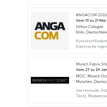
ANGACOM 2026
Vom
19
zu
21 Mai
Hilton Cologne
Köln, Deutschlan
Kunststoffindust
Elektrische Ingen
Munich Fabric St
Vom
27
zu
29 Ja
MOC, Munich Ord
München, Deutsc
Herrenmode
,
Stä
Textil
,
Modeacces