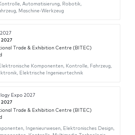
Kontrolle
,
Automatisierung
,
Robotik
,
ahrzeug
,
Maschine-Werkzeug
 2027
i 2027
ional Trade & Exhibition Centre (BITEC)
d
Elektronische Komponenten
,
Kontrolle
,
Fahrzeug
,
ktronik
,
Elektrische Ingenieurtechnik
logy Expo 2027
i 2027
ional Trade & Exhibition Centre (BITEC)
d
mponenten
,
Ingenieurwesen
,
Elektronisches Design
,