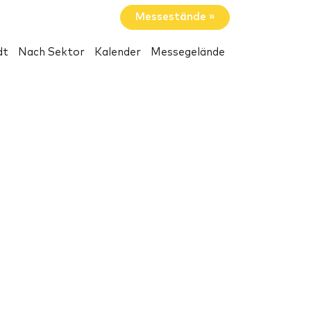
Messestände »
dt
Nach Sektor
Kalender
Messegelände