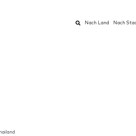
Suchen
Nach Land
Nach Sta
hailand