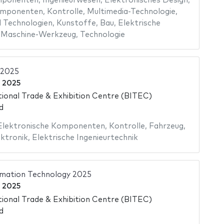
mponenten
,
Ingenieurwesen
,
Elektronisches Design
,
omponenten
,
Kontrolle
,
Multimedia-Technologie
,
 Technologien
,
Kunstoffe
,
Bau
,
Elektrische
,
Maschine-Werkzeug
,
Technologie
 2025
i 2025
ional Trade & Exhibition Centre (BITEC)
d
Elektronische Komponenten
,
Kontrolle
,
Fahrzeug
,
ktronik
,
Elektrische Ingenieurtechnik
mation Technology 2025
i 2025
ional Trade & Exhibition Centre (BITEC)
d