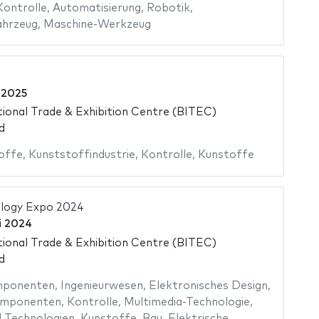
Kontrolle
,
Automatisierung
,
Robotik
,
ahrzeug
,
Maschine-Werkzeug
 2025
ional Trade & Exhibition Centre (BITEC)
d
offe
,
Kunststoffindustrie
,
Kontrolle
,
Kunstoffe
logy Expo 2024
i 2024
ional Trade & Exhibition Centre (BITEC)
d
mponenten
,
Ingenieurwesen
,
Elektronisches Design
,
omponenten
,
Kontrolle
,
Multimedia-Technologie
,
 Technologien
,
Kunstoffe
,
Bau
,
Elektrische