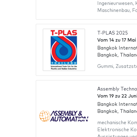
Ingenieurwesen
,
Maschinenbau
,
F
T-PLAS 2025
Vom
14
zu
17 Mai
Bangkok Internat
Bangkok, Thailan
Gummi
,
Zusatzst
Assembly Techno
Vom
19
zu
22 Jun
Bangkok Internat
Bangkok, Thailan
mechanische Ko
Elektronische K
Ausrüstungen und