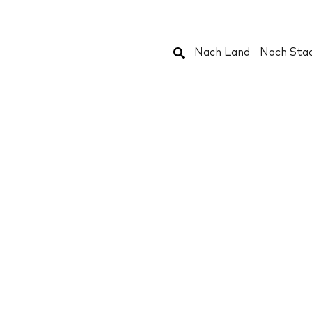
Suchen
Nach Land
Nach Sta