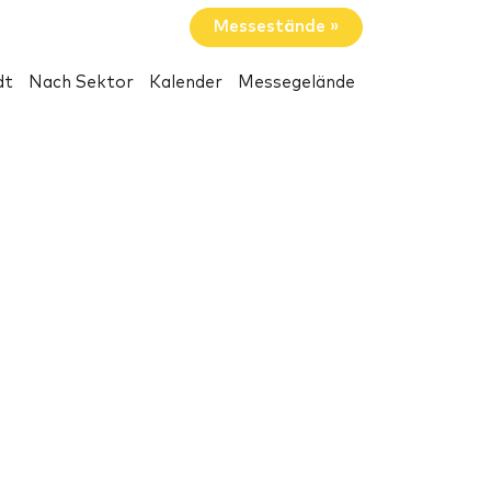
Messestände »
dt
Nach Sektor
Kalender
Messegelände