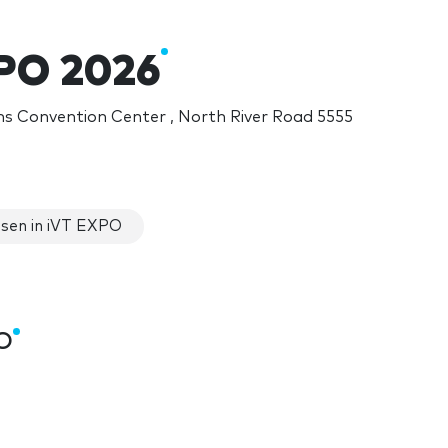
PO 2026
s Convention Center , North River Road 5555
sen in iVT EXPO
PO