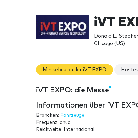
iVT EX
Donald E. Stephen
Chicago (US)
Messebau an der iVT EXPO
Hostes
iVT EXPO: die Messe
Informationen über iVT EX
Branchen:
Fahrzeuge
Frequenz: anual
Reichweite: Internacional