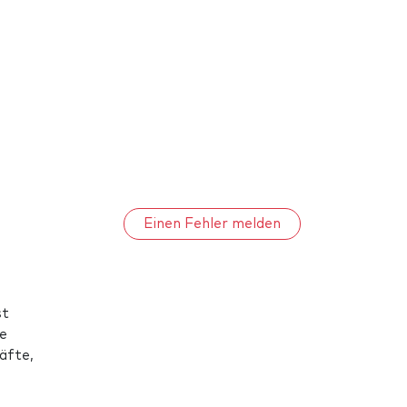
Einen Fehler melden
st
ie
äfte,