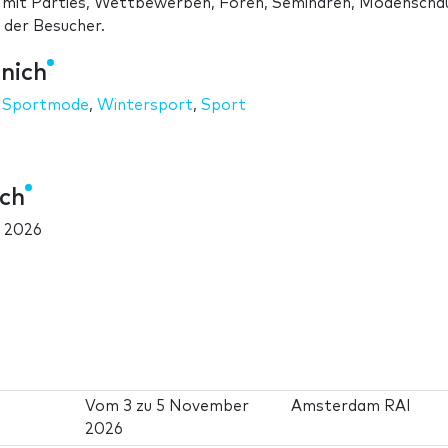
mit Parties, Wettbewerben, Foren, Seminaren, Modenscha
 der Besucher.
nich
,
Sportmode
,
Wintersport
,
Sport
ch
 2026
Vom
3
zu
5 November
Amsterdam RAI
2026