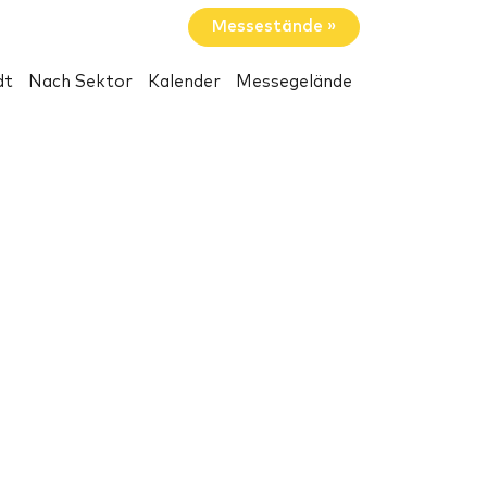
Messestände »
dt
Nach Sektor
Kalender
Messegelände