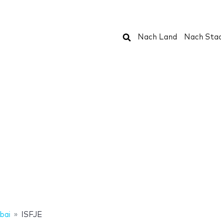
Suchen
Nach Land
Nach Sta
bai
ISFJE