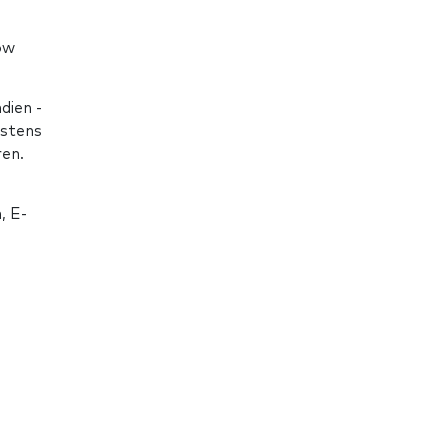
ow
dien -
Ostens
ren.
, E-