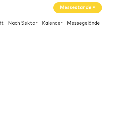
Messestände »
dt
Nach Sektor
Kalender
Messegelände