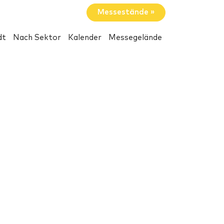
Messestände »
dt
Nach Sektor
Kalender
Messegelände