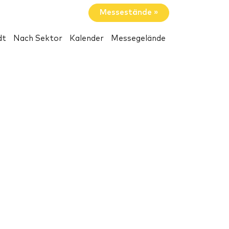
Messestände »
dt
Nach Sektor
Kalender
Messegelände