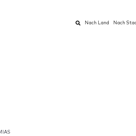
Suchen
Nach Land
Nach Sta
 MIAS