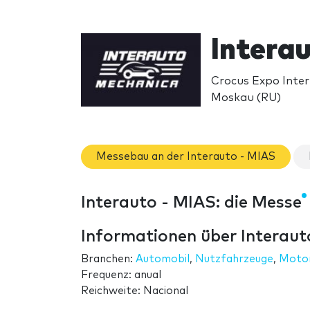
Intera
Crocus Expo Inter
Moskau (RU)
Messebau an der Interauto - MIAS
Interauto - MIAS: die Messe
Informationen über Interaut
Branchen:
Automobil
,
Nutzfahrzeuge
,
Motor
Frequenz: anual
Reichweite: Nacional