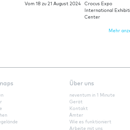
Vom
18
zu
21 August 2024
Crocus Expo
International Exhibit
Center
Mehr anz
maps
Über uns
en
neventum in 1 Minute
r
Gerät
e
Kontakt
hen
Ämter
gelände
Wie es funktioniert
Arbeite mit uns