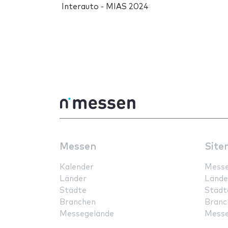
Interauto - MIAS 2024
Messen
Site
Kalender
Mess
Länder
Lände
Städte
Städt
Branchen
Branc
Messegelände
Messe