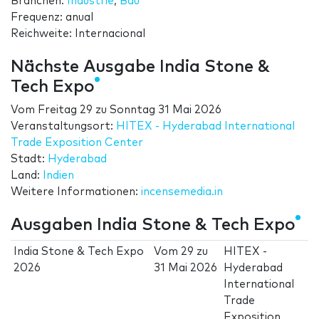
Branchen:
Industrie
,
Bau
Frequenz: anual
Reichweite: Internacional
Nächste Ausgabe India Stone &
Tech Expo
Vom
Freitag 29
zu
Sonntag 31 Mai 2026
Veranstaltungsort:
HITEX - Hyderabad International
Trade Exposition Center
Stadt:
Hyderabad
Land:
Indien
Weitere Informationen:
incensemedia.in
Ausgaben India Stone & Tech Expo
India Stone & Tech Expo
Vom
29
zu
HITEX -
2026
31 Mai 2026
Hyderabad
International
Trade
Exposition