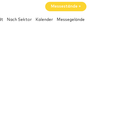
Messestände »
dt
Nach Sektor
Kalender
Messegelände