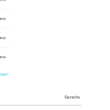
ress
ress
ress
eigen
Sprache