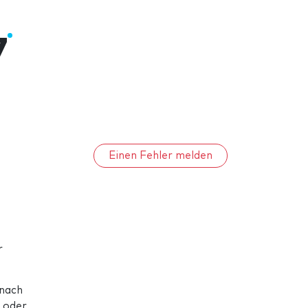
7
Einen Fehler melden
r
 nach
 oder