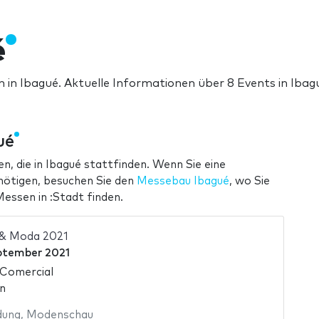
é
n in Ibagué. Aktuelle Informationen über 8 Events in Ibag
ué
n, die in Ibagué stattfinden. Wenn Sie eine
nötigen, besuchen Sie den
Messebau Ibagué
, wo Sie
essen in :Stadt finden.
 & Moda 2021
ptember 2021
 Comercial
n
dung
,
Modenschau