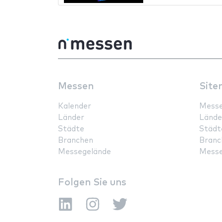
Messen
Site
Kalender
Mess
Länder
Lände
Städte
Städt
Branchen
Branc
Messegelände
Messe
Folgen Sie uns