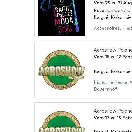
Vom
29
zu
31 Aug
Estación Centro
Ibagué, Kolombie
Accessoires
,
Klei
Agroshow Pajona
Vom
15
zu
17 Feb
Ibagué, Kolombie
Industriemesse
,
Bauernhof
Agroshow Pajona
Vom
17
zu
19 Feb