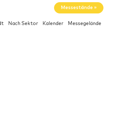
Messestände »
dt
Nach Sektor
Kalender
Messegelände