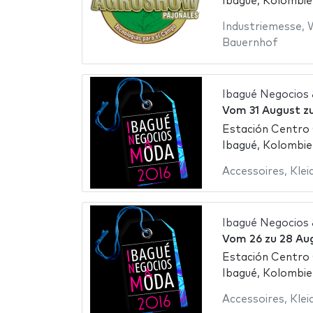
Ibagué, Kolombie
Industriemesse
,
Bauernhof
Ibagué Negocios
Vom
31 August
z
Estación Centro
Ibagué, Kolombie
Accessoires
,
Klei
Ibagué Negocios
Vom
26
zu
28 Au
Estación Centro
Ibagué, Kolombie
Accessoires
,
Klei