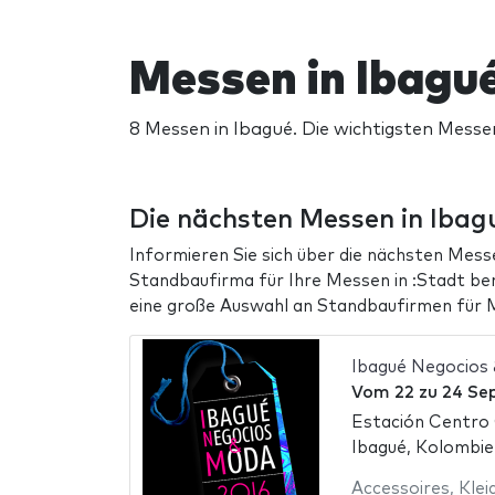
Messen in Ibagu
8 Messen in Ibagué. Die wichtigsten Messe
Die nächsten Messen in Ibag
Informieren Sie sich über die nächsten Messe
Standbaufirma für Ihre Messen in :Stadt be
eine große Auswahl an Standbaufirmen für M
Ibagué Negocios
Vom
22
zu
24 Se
Estación Centro
Ibagué, Kolombie
Accessoires
,
Klei