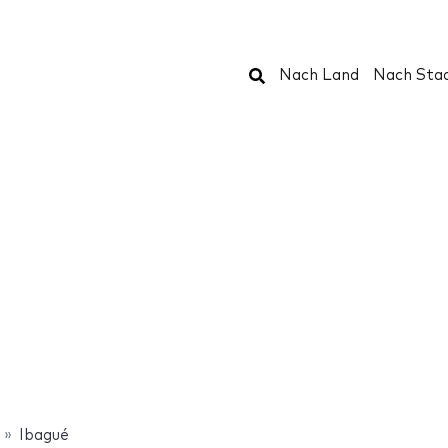
Suchen
Nach Land
Nach Sta
Ibagué