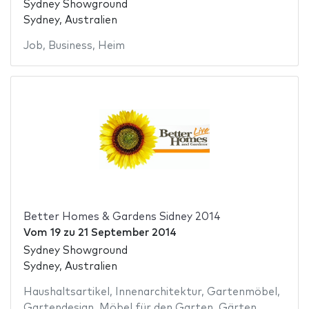
Sydney Showground
Sydney, Australien
Job
,
Business
,
Heim
Better Homes & Gardens Sidney 2014
Vom
19
zu
21 September 2014
Sydney Showground
Sydney, Australien
Haushaltsartikel
,
Innenarchitektur
,
Gartenmöbel
,
Gartendesign
,
Möbel für den Garten
,
Gärten
,