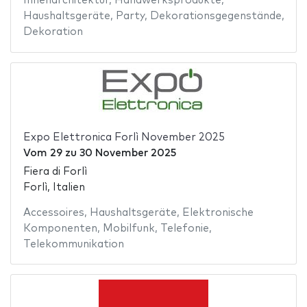
Innenarchitektur
,
Handwerksprodukte
,
Haushaltsgeräte
,
Party
,
Dekorationsgegenstände
,
Dekoration
Expo Elettronica Forlì November 2025
Vom
29
zu
30 November 2025
Fiera di Forlì
Forlì, Italien
Accessoires
,
Haushaltsgeräte
,
Elektronische
Komponenten
,
Mobilfunk
,
Telefonie
,
Telekommunikation