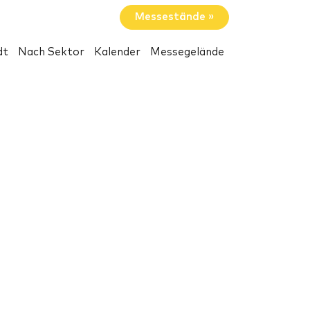
Messestände »
dt
Nach Sektor
Kalender
Messegelände