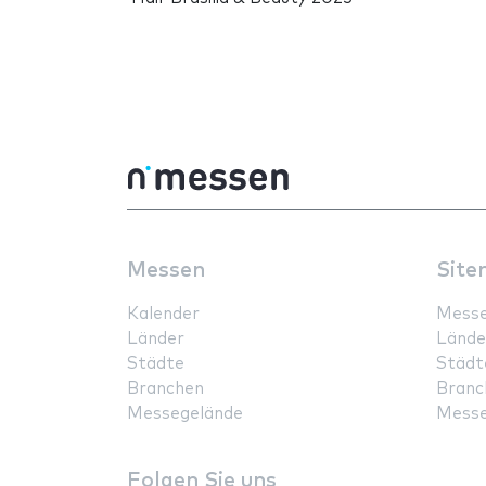
Messen
Site
Kalender
Mess
Länder
Lände
Städte
Städt
Branchen
Branc
Messegelände
Messe
Folgen Sie uns