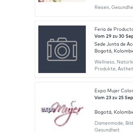
Reisen
,
Gesundhe
Feria de Produc
Vom
29
zu
30 Se
Sede Junta de Ac
Bogotá, Kolombi
Wellness
,
Natürl
Produkte
,
Ästhet
Expo Mujer Colo
Vom
23
zu
25 Se
Bogotá, Kolombi
Damenmode
,
Bil
Gesundheit