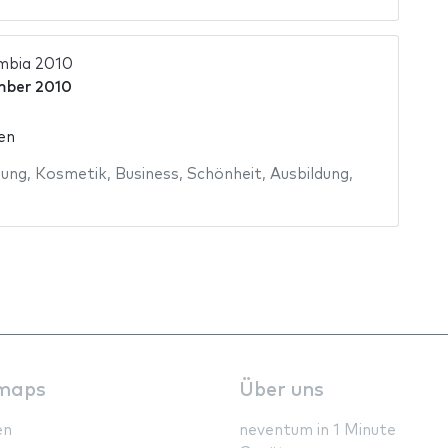
mbia 2010
mber 2010
en
dung
,
Kosmetik
,
Business
,
Schönheit
,
Ausbildung
,
maps
Über uns
en
neventum in 1 Minute