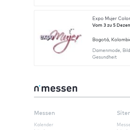
Expo Mujer Colo
Vom
3
zu
5 Deze
Bogotá, Kolombi
Damenmode
,
Bil
Gesundheit
Messen
Site
Kalender
Mess