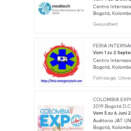
Centro Internac
Bogotá, Kolombi
Gesundheit
FERIA INTERN
Vom
1
zu
2 Septe
Centro Internac
Bogotá, Kolombi
Fahrzeuge
,
Unive
COLOMBIA EXPO
2019 Bogotá D.C
Vom
5
zu
6 Juni 
Auditorio JAT U
Bogotá, Kolombi