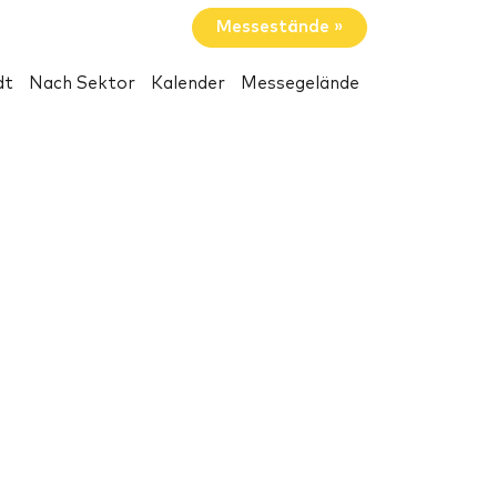
Messestände »
dt
Nach Sektor
Kalender
Messegelände