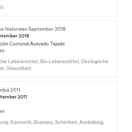
it
tos Naturales September 2018
ptember 2018
ción Comunal Acevedo Tejada
en
iche Lebensmittel
,
Bio-Lebensmittel
,
Ökologische
ik
,
Gesundheit
mbia 2011
ptember 2011
en
dung
,
Kosmetik
,
Business
,
Schönheit
,
Ausbildung
,