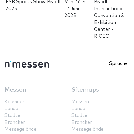
FSB Sports Show Riyadh
Vom
16
zu
Riyadh
2025
17 Juni
International
2025
Convention &
Exhibition
Center -
RICEC
Sprache
Messen
Sitemaps
Kalender
Messen
Länder
Länder
Städte
Städte
Branchen
Branchen
Messegelände
Messegelände