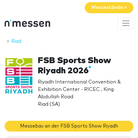
Messestände »
Riad
FSB Sports Show
Riyadh 2026
Riyadh International Convention &
Exhibition Center - RICEC , King
Abdullah Road
Riad (SA)
Messebau an der FSB Sports Show Riyadh