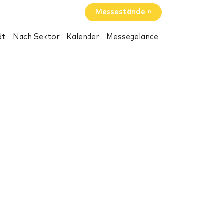
Messestände »
dt
Nach Sektor
Kalender
Messegelände