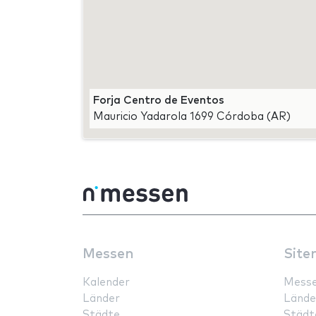
Forja Centro de Eventos
Mauricio Yadarola 1699 Córdoba (AR)
Messen
Site
Kalender
Mess
Länder
Lände
Städte
Städt