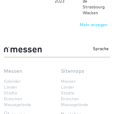
2023
de
Strasbourg
Wacken
Mehr anzeigen
Sprache
Messen
Sitemaps
Kalender
Messen
Länder
Länder
Städte
Städte
Branchen
Branchen
Messegelände
Messegelände