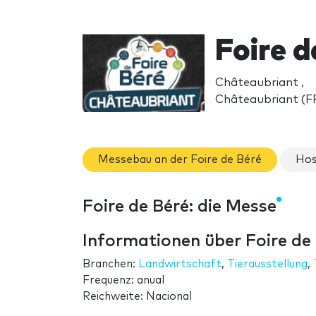
Foire d
Châteaubriant ,
Châteaubriant (F
Messebau an der Foire de Béré
Hos
Foire de Béré: die Messe
Informationen über Foire de
Branchen:
Landwirtschaft
,
Tierausstellung
,
Frequenz: anual
Reichweite: Nacional