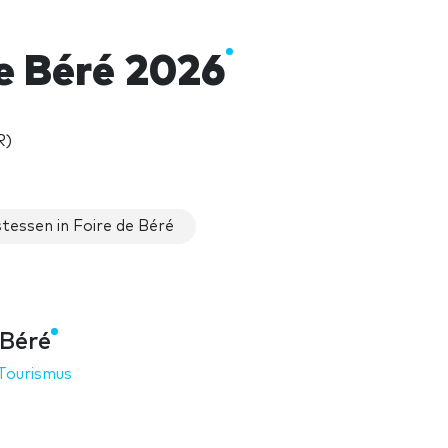
e Béré 2026
R)
tessen in Foire de Béré
 Béré
Tourismus