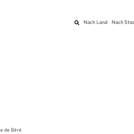
Suchen
Nach Land
Nach Sta
re de Béré