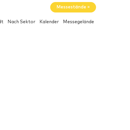
Messestände »
dt
Nach Sektor
Kalender
Messegelände