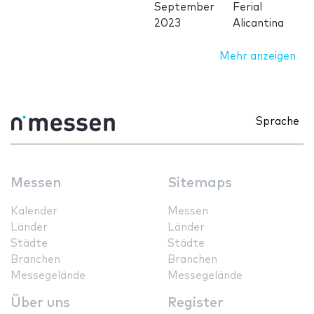
September
Ferial
2023
Alicantina
Mehr anzeigen
Sprache
Messen
Sitemaps
Kalender
Messen
Länder
Länder
Städte
Städte
Branchen
Branchen
Messegelände
Messegelände
Über uns
Register