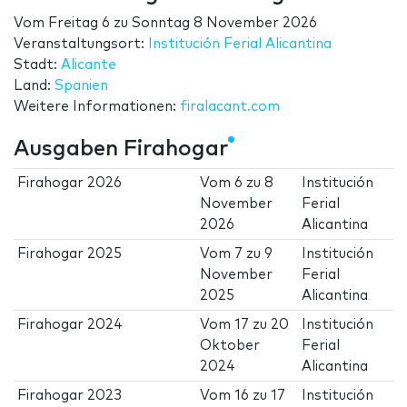
Vom
Freitag 6
zu
Sonntag 8 November 2026
Veranstaltungsort:
Institución Ferial Alicantina
Stadt:
Alicante
Land:
Spanien
Weitere Informationen:
firalacant.com
Ausgaben Firahogar
Firahogar 2026
Vom
6
zu
8
Institución
November
Ferial
2026
Alicantina
Firahogar 2025
Vom
7
zu
9
Institución
November
Ferial
2025
Alicantina
Firahogar 2024
Vom
17
zu
20
Institución
Oktober
Ferial
2024
Alicantina
Firahogar 2023
Vom
16
zu
17
Institución