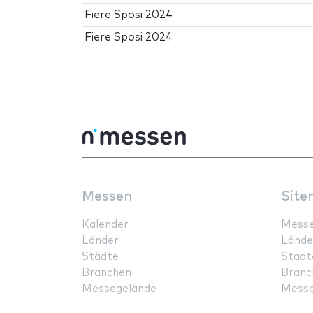
Fiere Sposi 2024
Fiere Sposi 2024
Messen
Site
Kalender
Mess
Länder
Lände
Städte
Städt
Branchen
Branc
Messegelände
Messe