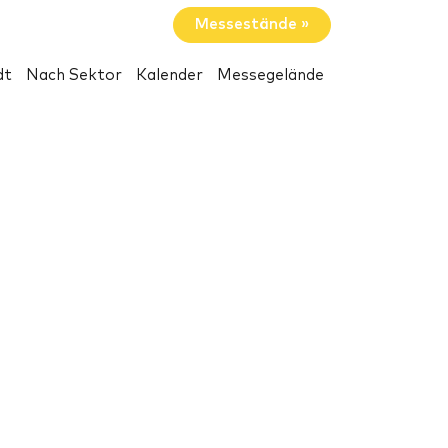
Messestände »
dt
Nach Sektor
Kalender
Messegelände