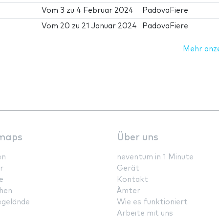
Vom
3
zu
4 Februar 2024
PadovaFiere
Vom
20
zu
21 Januar 2024
PadovaFiere
Mehr anz
maps
Über uns
en
neventum in 1 Minute
r
Gerät
e
Kontakt
hen
Ämter
gelände
Wie es funktioniert
Arbeite mit uns