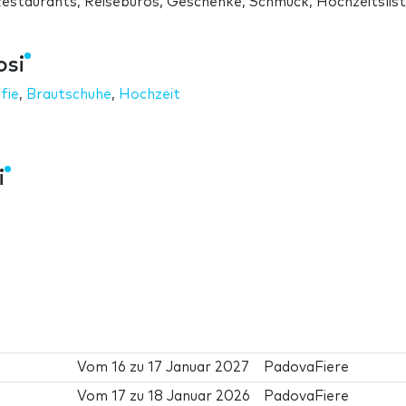
Restaurants, Reisebüros, Geschenke, Schmuck, Hochzeitslist
osi
fie
,
Brautschuhe
,
Hochzeit
i
Vom
16
zu
17 Januar 2027
PadovaFiere
Vom
17
zu
18 Januar 2026
PadovaFiere