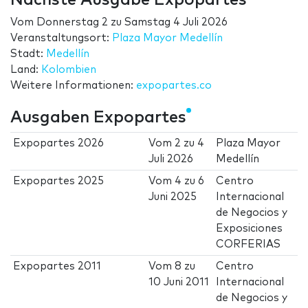
Nächste Ausgabe Expopartes
Vom
Donnerstag 2
zu
Samstag 4 Juli 2026
Veranstaltungsort:
Plaza Mayor Medellín
Stadt:
Medellín
Land:
Kolombien
Weitere Informationen:
expopartes.co
Ausgaben Expopartes
Expopartes 2026
Vom
2
zu
4
Plaza Mayor
Juli 2026
Medellín
Expopartes 2025
Vom
4
zu
6
Centro
Juni 2025
Internacional
de Negocios y
Exposiciones
CORFERIAS
Expopartes 2011
Vom
8
zu
Centro
10 Juni 2011
Internacional
de Negocios y