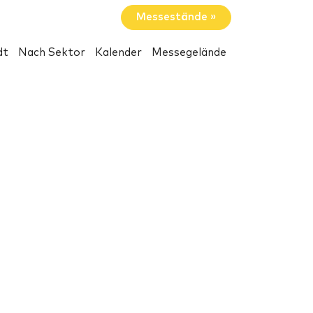
Messestände »
dt
Nach Sektor
Kalender
Messegelände