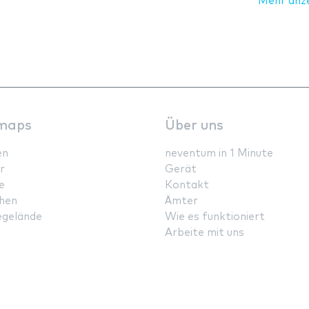
Mehr anz
maps
Über uns
en
neventum in 1 Minute
r
Gerät
e
Kontakt
hen
Ämter
gelände
Wie es funktioniert
Arbeite mit uns