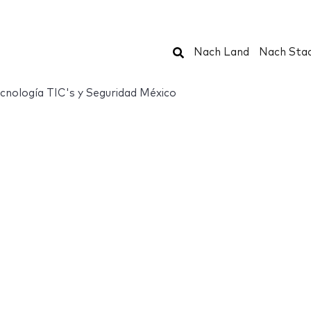
Suchen
Nach Land
Nach Sta
cnología TIC's y Seguridad México