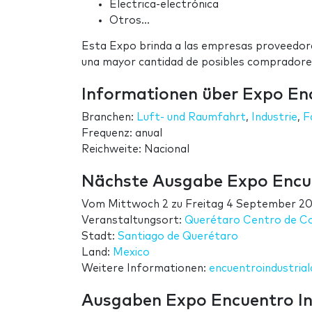
Electrica-electrónica
Otros...
Esta Expo brinda a las empresas proveedora
una mayor cantidad de posibles compradore
Informationen über Expo Enc
Branchen:
Luft- und Raumfahrt
,
Industrie
,
F
Frequenz: anual
Reichweite: Nacional
Nächste Ausgabe Expo Encue
Vom
Mittwoch 2
zu
Freitag 4 September 2
Veranstaltungsort:
Querétaro Centro de C
Stadt:
Santiago de Querétaro
Land:
Mexico
Weitere Informationen:
encuentroindustria
Ausgaben Expo Encuentro In