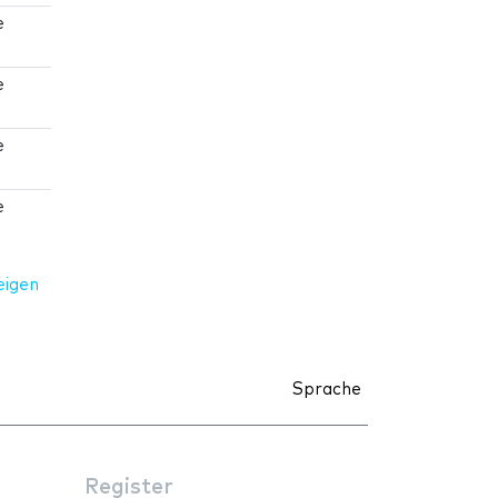
e
e
e
e
eigen
Sprache
Register