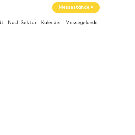
Messestände »
dt
Nach Sektor
Kalender
Messegelände