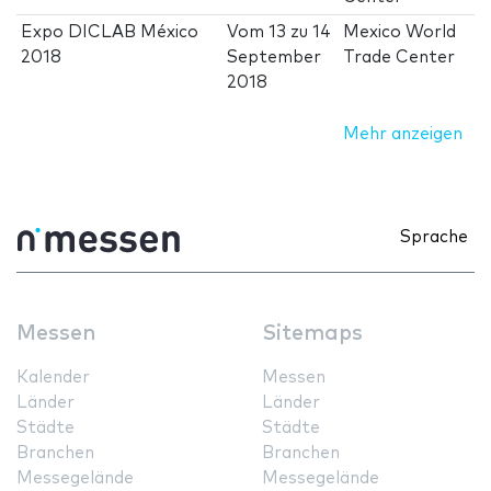
Expo DICLAB México
Vom
13
zu
14
Mexico World
2018
September
Trade Center
2018
Mehr anzeigen
Sprache
Messen
Sitemaps
Kalender
Messen
Länder
Länder
Städte
Städte
Branchen
Branchen
Messegelände
Messegelände