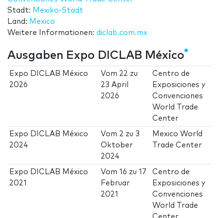
Stadt:
Mexiko-Stadt
Land:
Mexico
Weitere Informationen:
diclab.com.mx
Ausgaben Expo DICLAB México
Expo DICLAB México
Vom
22
zu
Centro de
2026
23 April
Exposiciones y
2026
Convenciones
World Trade
Center
Expo DICLAB México
Vom
2
zu
3
Mexico World
2024
Oktober
Trade Center
2024
Expo DICLAB México
Vom
16
zu
17
Centro de
2021
Februar
Exposiciones y
2021
Convenciones
World Trade
Center