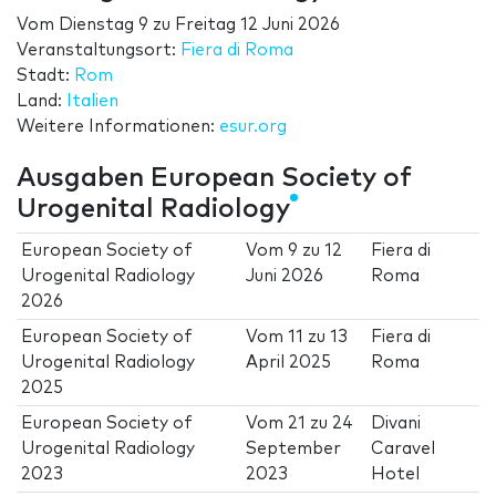
Vom
Dienstag 9
zu
Freitag 12 Juni 2026
Veranstaltungsort:
Fiera di Roma
Stadt:
Rom
Land:
Italien
Weitere Informationen:
esur.org
Ausgaben European Society of
Urogenital Radiology
European Society of
Vom
9
zu
12
Fiera di
Urogenital Radiology
Juni 2026
Roma
2026
European Society of
Vom
11
zu
13
Fiera di
Urogenital Radiology
April 2025
Roma
2025
European Society of
Vom
21
zu
24
Divani
Urogenital Radiology
September
Caravel
2023
2023
Hotel