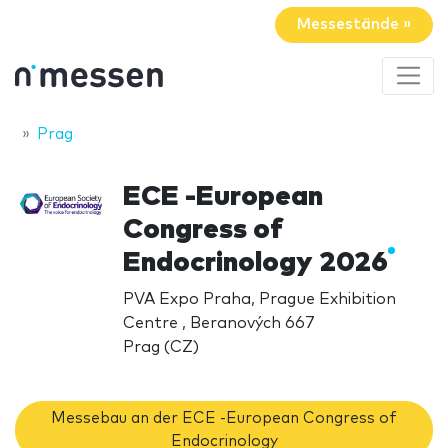
Messestände »
Prag
ECE -European
Congress of
Endocrinology 2026
PVA Expo Praha, Prague Exhibition
Centre , Beranových 667
Prag (CZ)
Messebau an der ECE -European Congress of
Endocrinology