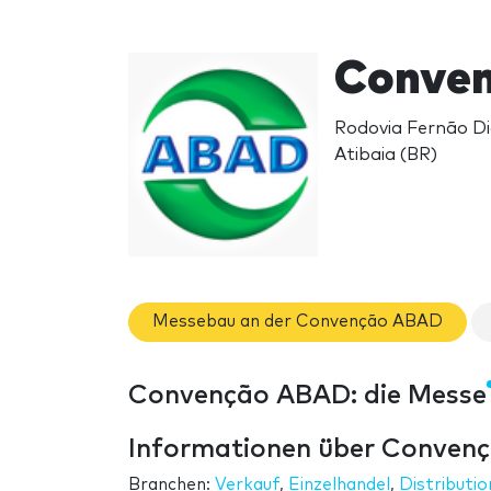
Conve
Rodovia Fernão Di
Atibaia (BR)
Messebau an der Convenção ABAD
Convenção ABAD: die Messe
Informationen über Conven
Branchen:
Verkauf
,
Einzelhandel
,
Distributio