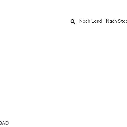
Suchen
Nach Land
Nach Sta
ABAD