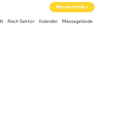
Messestände »
dt
Nach Sektor
Kalender
Messegelände