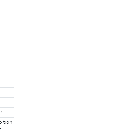
ar
ition
r