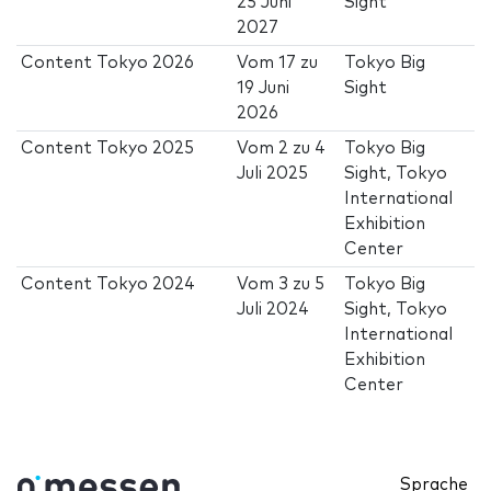
25 Juni
Sight
2027
Content Tokyo 2026
Vom
17
zu
Tokyo Big
19 Juni
Sight
2026
Content Tokyo 2025
Vom
2
zu
4
Tokyo Big
Juli 2025
Sight, Tokyo
International
Exhibition
Center
Content Tokyo 2024
Vom
3
zu
5
Tokyo Big
Juli 2024
Sight, Tokyo
International
Exhibition
Center
Sprache