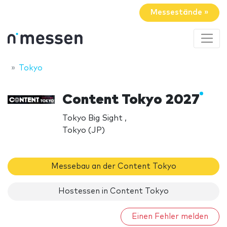
Messestände »
Tokyo
Content Tokyo 2027
Tokyo Big Sight ,
Tokyo (JP)
Messebau an der Content Tokyo
Hostessen in Content Tokyo
Einen Fehler melden