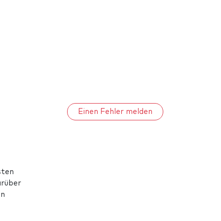
Einen Fehler melden
sten
arüber
en