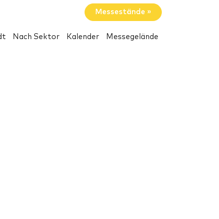
Messestände »
dt
Nach Sektor
Kalender
Messegelände