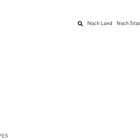
Suchen
Nach Land
Nach Sta
PES