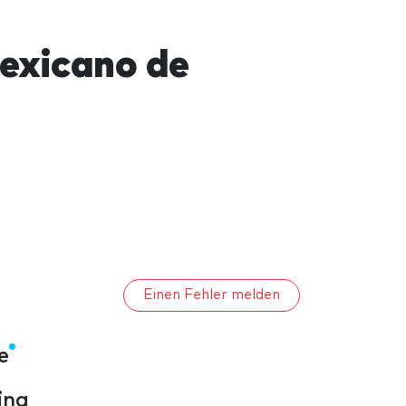
exicano de
Einen Fehler melden
e
ina