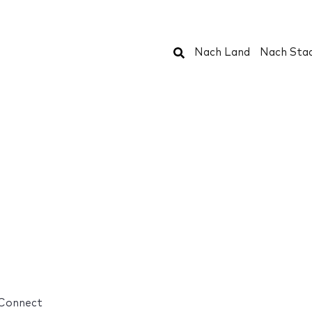
Suchen
Nach Land
Nach Sta
onnect