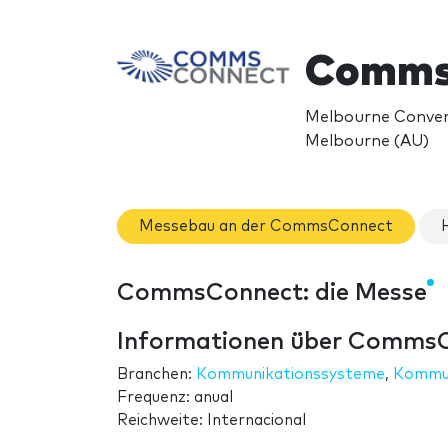
Comms
Melbourne Convent
Melbourne (AU)
Messebau an der CommsConnect
CommsConnect: die Messe
Informationen über Comms
Branchen:
Kommunikationssysteme
,
Kommun
Frequenz: anual
Reichweite: Internacional