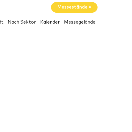
Messestände »
dt
Nach Sektor
Kalender
Messegelände