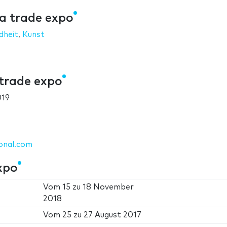
a trade expo
dheit
,
Kunst
trade expo
019
onal.com
xpo
Vom
15
zu
18 November
2018
Vom
25
zu
27 August 2017