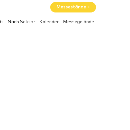
Messestände »
dt
Nach Sektor
Kalender
Messegelände