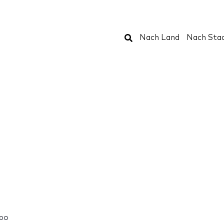
Suchen
Nach Land
Nach Sta
xpo