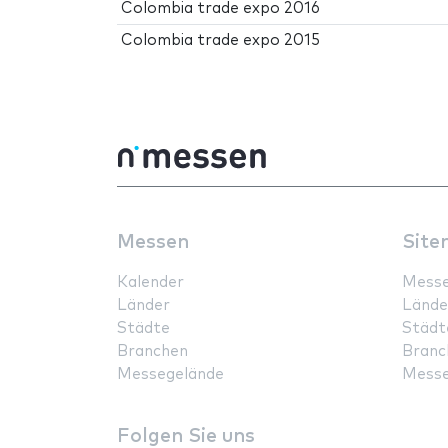
Colombia trade expo 2016
Colombia trade expo 2015
Messen
Site
Kalender
Mess
Länder
Lände
Städte
Städt
Branchen
Branc
Messegelände
Messe
Folgen Sie uns