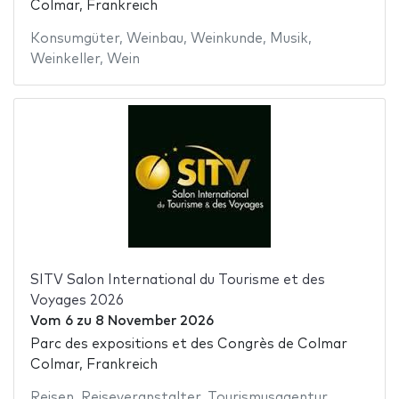
Colmar, Frankreich
Konsumgüter
,
Weinbau
,
Weinkunde
,
Musik
,
Weinkeller
,
Wein
SITV Salon International du Tourisme et des
Voyages 2026
Vom
6
zu
8 November 2026
Parc des expositions et des Congrès de Colmar
Colmar, Frankreich
Reisen
,
Reiseveranstalter
,
Tourismusagentur
,