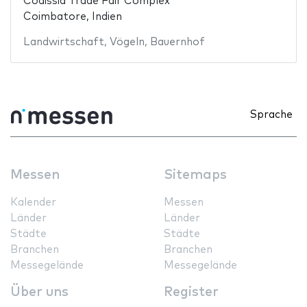
Codissia Trade Fair Complex
Coimbatore, Indien
Landwirtschaft
,
Vögeln
,
Bauernhof
Sprache
Messen
Sitemaps
Kalender
Messen
Länder
Länder
Städte
Städte
Branchen
Branchen
Messegelände
Messegelände
Über uns
Register