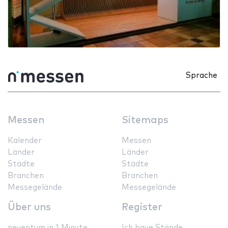
Sprache
Messen
Sitemaps
Kalender
Messen
Länder
Länder
Städte
Städte
Branchen
Branchen
Messegelände
Messegelände
Über uns
Register
neventum in 1 Minute
Ich baue Stände